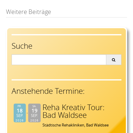
Post
Weitere Beiträge
navigation
Suche
Search
for:
Anstehende Termine:
Reha Kreativ Tour:
FR.
SA.
18
19
Bad Waldsee
SEP.
SEP.
2026
2026
Städtische Rehakliniken, Bad Waldsee