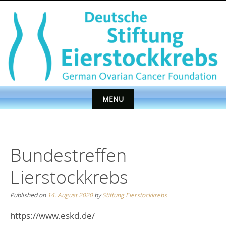
Skip
to
content
MENU
Skip
to
content
Bundestreffen
Eierstockkrebs
Published on
14. August 2020
by
Stiftung Eierstockkrebs
https://www.eskd.de/