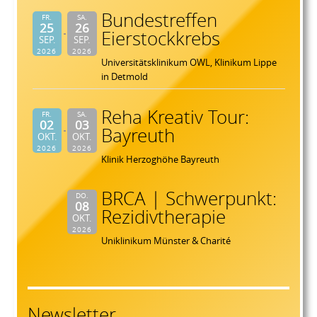
Bundestreffen
FR.
SA.
25
26
Eierstockkrebs
SEP.
SEP.
2026
2026
Universitätsklinikum OWL, Klinikum Lippe
in Detmold
Reha Kreativ Tour:
FR.
SA.
02
03
Bayreuth
OKT.
OKT.
2026
2026
Klinik Herzoghöhe Bayreuth
BRCA | Schwerpunkt:
DO.
08
Rezidivtherapie
OKT.
2026
Uniklinikum Münster & Charité
Newsletter