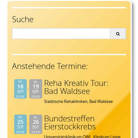
navigation
Suche
Search
for:
Anstehende Termine:
Reha Kreativ Tour:
FR.
SA.
18
19
Bad Waldsee
SEP.
SEP.
2026
2026
Städtische Rehakliniken, Bad Waldsee
Bundestreffen
FR.
SA.
25
26
Eierstockkrebs
SEP.
SEP.
2026
2026
Universitätsklinikum OWL, Klinikum Lippe