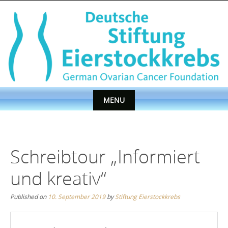
Skip
to
content
MENU
Skip
to
content
Schreibtour „Informiert
und kreativ“
Published on
10. September 2019
by
Stiftung Eierstockkrebs