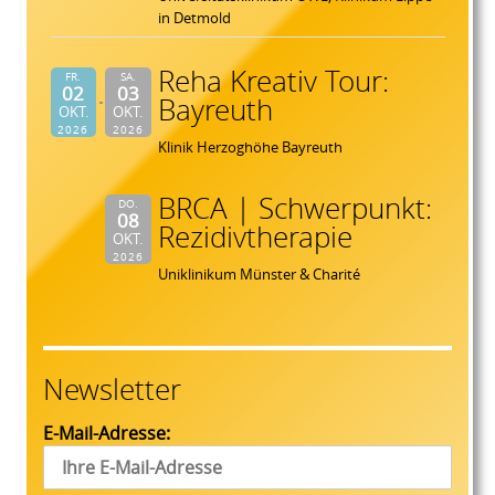
in Detmold
Reha Kreativ Tour:
FR.
SA.
02
03
Bayreuth
OKT.
OKT.
2026
2026
Klinik Herzoghöhe Bayreuth
BRCA | Schwerpunkt:
DO.
08
Rezidivtherapie
OKT.
2026
Uniklinikum Münster & Charité
Newsletter
E-Mail-Adresse: