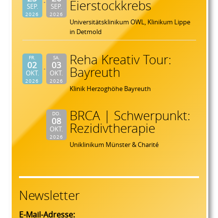
Eierstockkrebs
SEP.
SEP.
2026
2026
Universitätsklinikum OWL, Klinikum Lippe
in Detmold
Reha Kreativ Tour:
FR.
SA.
02
03
Bayreuth
OKT.
OKT.
2026
2026
Klinik Herzoghöhe Bayreuth
BRCA | Schwerpunkt:
DO.
08
Rezidivtherapie
OKT.
2026
Uniklinikum Münster & Charité
Newsletter
E-Mail-Adresse: