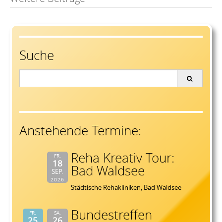
Post
navigation
Suche
Search
for:
Anstehende Termine:
Reha Kreativ Tour:
FR.
18
Bad Waldsee
SEP.
2026
Städtische Rehakliniken, Bad Waldsee
Bundestreffen
FR.
SA.
25
26