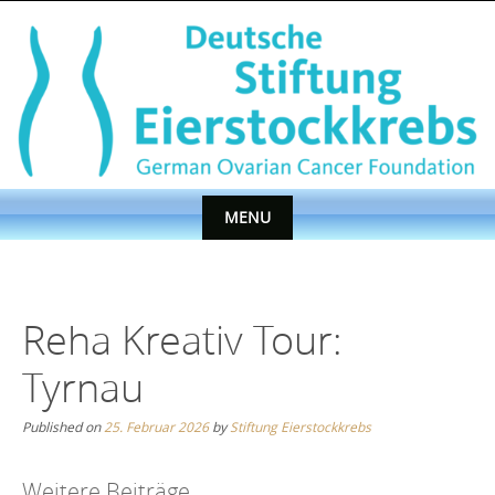
Skip
to
content
MENU
Skip
to
content
Reha Kreativ Tour:
Tyrnau
Published on
25. Februar 2026
by
Stiftung Eierstockkrebs
Weitere Beiträge