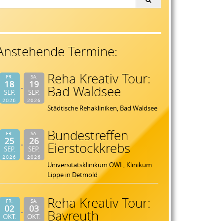
or:
Anstehende Termine:
Reha Kreativ Tour:
FR.
SA.
18
19
Bad Waldsee
SEP.
SEP.
2026
2026
Städtische Rehakliniken, Bad Waldsee
Bundestreffen
FR.
SA.
25
26
Eierstockkrebs
SEP.
SEP.
2026
2026
Universitätsklinikum OWL, Klinikum
Lippe in Detmold
Reha Kreativ Tour:
FR.
SA.
02
03
Bayreuth
OKT.
OKT.