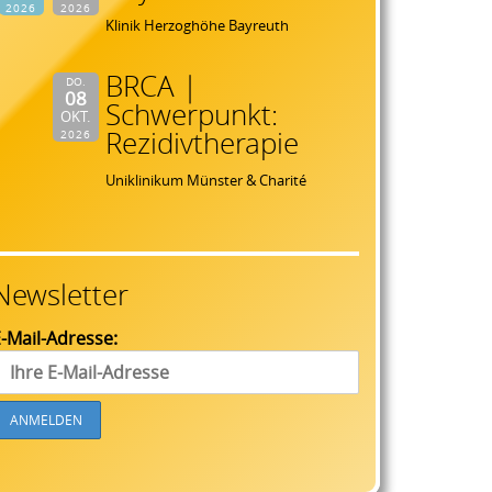
2026
2026
Klinik Herzoghöhe Bayreuth
BRCA |
DO.
08
Schwerpunkt:
OKT.
Rezidivtherapie
2026
Uniklinikum Münster & Charité
Newsletter
-Mail-Adresse: