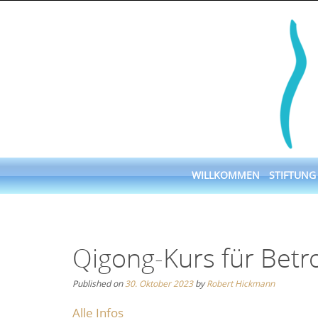
Skip
to
content
Skip
WILLKOMMEN
STIFTUNG
to
content
Qigong-Kurs für Betr
Published on
30. Oktober 2023
by
Robert Hickmann
Alle Infos