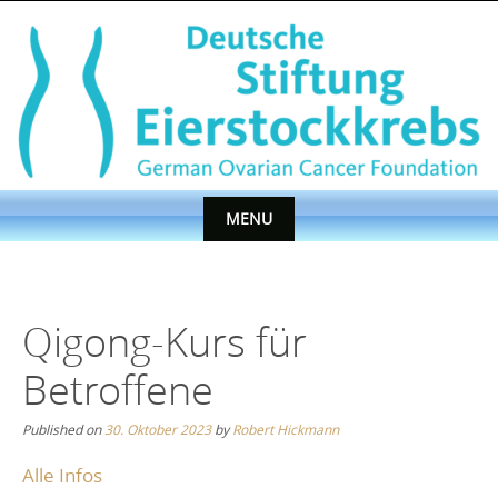
Skip
to
content
MENU
Skip
to
content
Qigong-Kurs für
Betroffene
Published on
30. Oktober 2023
by
Robert Hickmann
Alle Infos