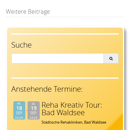
Post
Weitere Beiträge
navigation
Suche
Search
for:
Anstehende Termine:
Reha Kreativ Tour:
FR.
SA.
18
19
Bad Waldsee
SEP.
SEP.
2026
2026
Städtische Rehakliniken, Bad Waldsee