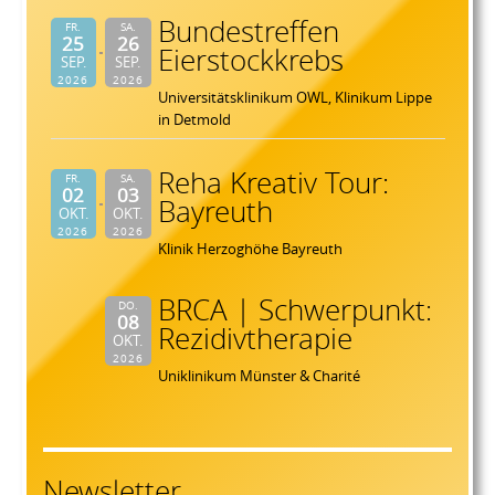
Bundestreffen
FR.
SA.
25
26
Eierstockkrebs
SEP.
SEP.
2026
2026
Universitätsklinikum OWL, Klinikum Lippe
in Detmold
Reha Kreativ Tour:
FR.
SA.
02
03
Bayreuth
OKT.
OKT.
2026
2026
Klinik Herzoghöhe Bayreuth
BRCA | Schwerpunkt:
DO.
08
Rezidivtherapie
OKT.
2026
Uniklinikum Münster & Charité
Newsletter