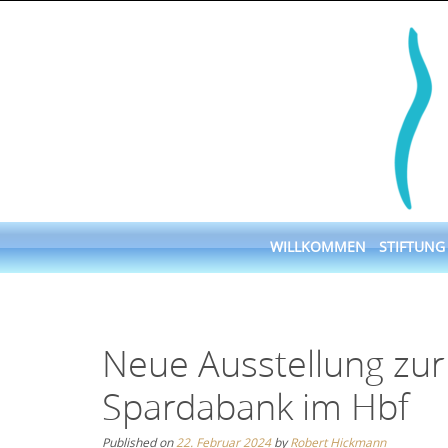
Skip
to
content
Skip
WILLKOMMEN
STIFTUNG
to
content
Neue Ausstellung zur
Spardabank im Hbf
Published on
22. Februar 2024
by
Robert Hickmann