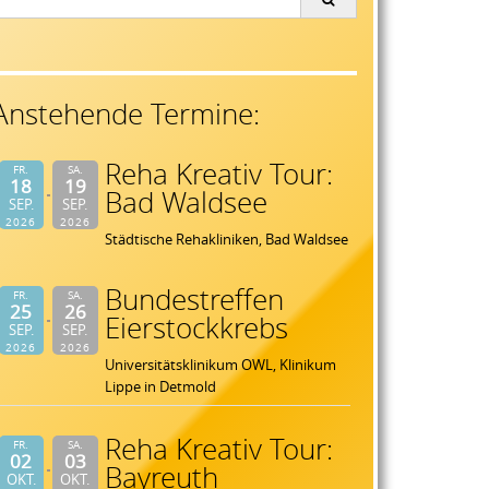
or:
Anstehende Termine:
Reha Kreativ Tour:
FR.
SA.
18
19
Bad Waldsee
SEP.
SEP.
2026
2026
Städtische Rehakliniken, Bad Waldsee
Bundestreffen
FR.
SA.
25
26
Eierstockkrebs
SEP.
SEP.
2026
2026
Universitätsklinikum OWL, Klinikum
Lippe in Detmold
Reha Kreativ Tour:
FR.
SA.
02
03
Bayreuth
OKT.
OKT.