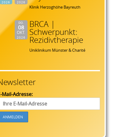
2026
2026
Klinik Herzoghöhe Bayreuth
BRCA |
DO.
08
Schwerpunkt:
OKT.
Rezidivtherapie
2026
Uniklinikum Münster & Charité
Newsletter
-Mail-Adresse: