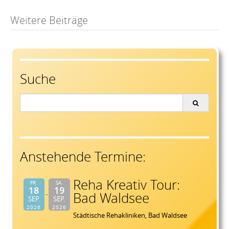
Post
Weitere Beiträge
navigation
Suche
Search
for:
Anstehende Termine:
Reha Kreativ Tour:
FR.
SA.
18
19
Bad Waldsee
SEP.
SEP.
2026
2026
Städtische Rehakliniken, Bad Waldsee