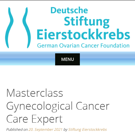
Skip
to
content
MENU
Skip
to
content
Masterclass
Gynecological Cancer
Care Expert
Published on
20. September 2021
by
Stiftung Eierstockkrebs