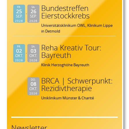
Bundestreffen
FR.
SA.
25
26
Eierstockkrebs
SEP.
SEP.
2026
2026
Universitätsklinikum OWL, Klinikum Lippe
in Detmold
Reha Kreativ Tour:
FR.
SA.
02
03
Bayreuth
OKT.
OKT.
2026
2026
Klinik Herzoghöhe Bayreuth
BRCA | Schwerpunkt:
DO.
08
Rezidivtherapie
OKT.
2026
Uniklinikum Münster & Charité
Newsletter