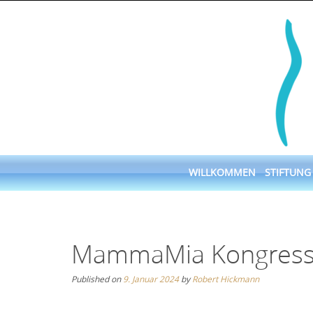
Skip
to
content
Skip
WILLKOMMEN
STIFTUNG
to
content
MammaMia Kongres
Published on
9. Januar 2024
by
Robert Hickmann