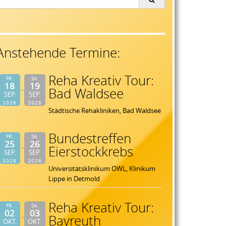
or:
Anstehende Termine:
Reha Kreativ Tour:
FR.
SA.
18
19
Bad Waldsee
SEP.
SEP.
2026
2026
Städtische Rehakliniken, Bad Waldsee
Bundestreffen
FR.
SA.
25
26
Eierstockkrebs
SEP.
SEP.
2026
2026
Universitätsklinikum OWL, Klinikum
Lippe in Detmold
Reha Kreativ Tour:
FR.
SA.
02
03
Bayreuth
OKT.
OKT.