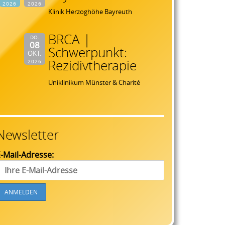
2026
2026
Klinik Herzoghöhe Bayreuth
BRCA |
DO.
08
Schwerpunkt:
OKT.
Rezidivtherapie
2026
Uniklinikum Münster & Charité
Newsletter
-Mail-Adresse: