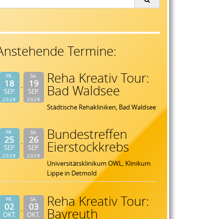
or:
Anstehende Termine:
Reha Kreativ Tour:
FR.
SA.
18
19
Bad Waldsee
SEP.
SEP.
2026
2026
Städtische Rehakliniken, Bad Waldsee
Bundestreffen
FR.
SA.
25
26
Eierstockkrebs
SEP.
SEP.
2026
2026
Universitätsklinikum OWL, Klinikum
Lippe in Detmold
Reha Kreativ Tour:
FR.
SA.
02
03
Bayreuth
OKT.
OKT.