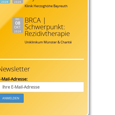
2026
2026
Klinik Herzoghöhe Bayreuth
BRCA |
DO.
08
Schwerpunkt:
OKT.
Rezidivtherapie
2026
Uniklinikum Münster & Charité
Newsletter
-Mail-Adresse: