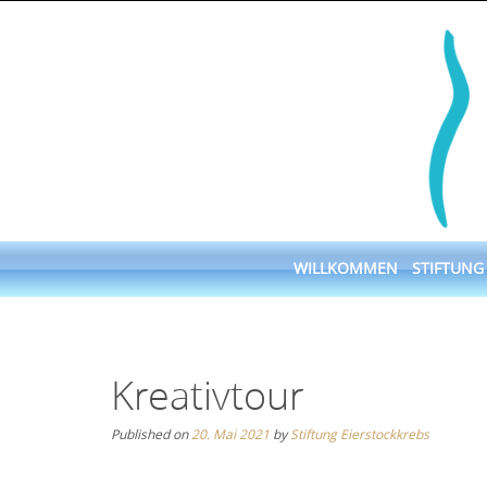
Skip
to
content
Skip
WILLKOMMEN
STIFTUNG
to
content
Kreativtour
Published on
20. Mai 2021
by
Stiftung Eierstockkrebs