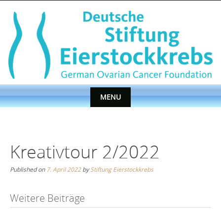
Skip
to
content
MENU
Skip
to
content
Kreativtour 2/2022
Published on
7. April 2022
by
Stiftung Eierstockkrebs
Post
Weitere Beiträge