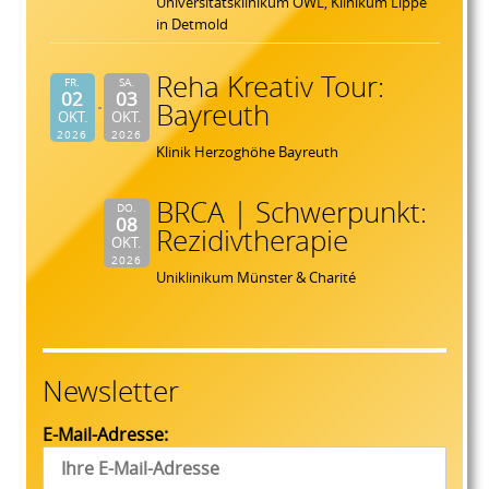
Universitätsklinikum OWL, Klinikum Lippe
in Detmold
Reha Kreativ Tour:
FR.
SA.
02
03
Bayreuth
OKT.
OKT.
2026
2026
Klinik Herzoghöhe Bayreuth
BRCA | Schwerpunkt:
DO.
08
Rezidivtherapie
OKT.
2026
Uniklinikum Münster & Charité
Newsletter
E-Mail-Adresse: