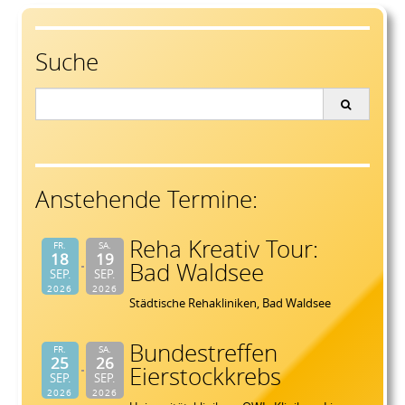
navigation
Suche
Search
for:
Anstehende Termine:
Reha Kreativ Tour:
FR.
SA.
18
19
Bad Waldsee
SEP.
SEP.
2026
2026
Städtische Rehakliniken, Bad Waldsee
Bundestreffen
FR.
SA.
25
26
Eierstockkrebs
SEP.
SEP.
2026
2026