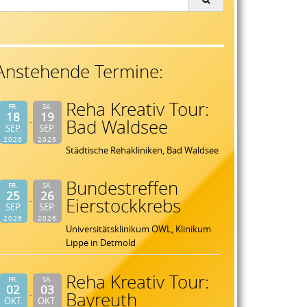
or:
Anstehende Termine:
Reha Kreativ Tour:
FR.
SA.
18
19
Bad Waldsee
SEP.
SEP.
2026
2026
Städtische Rehakliniken, Bad Waldsee
Bundestreffen
FR.
SA.
25
26
Eierstockkrebs
SEP.
SEP.
2026
2026
Universitätsklinikum OWL, Klinikum
Lippe in Detmold
Reha Kreativ Tour:
FR.
SA.
02
03
Bayreuth
OKT.
OKT.