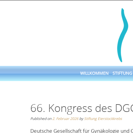
Skip
to
content
Skip
WILLKOMMEN
STIFTUNG
to
content
66. Kongress des D
Published on
2. Februar 2026
by
Stiftung Eierstockkrebs
Deutsche Gesellschaft für Gynäkologie und G