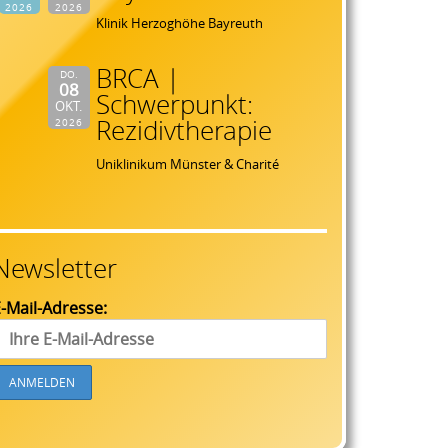
2026
2026
Klinik Herzoghöhe Bayreuth
BRCA |
DO.
08
Schwerpunkt:
OKT.
Rezidivtherapie
2026
Uniklinikum Münster & Charité
Newsletter
-Mail-Adresse: