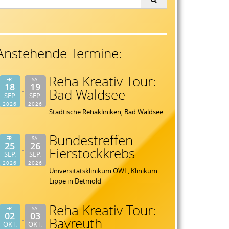
or:
Anstehende Termine:
Reha Kreativ Tour:
FR.
SA.
18
19
Bad Waldsee
SEP.
SEP.
2026
2026
Städtische Rehakliniken, Bad Waldsee
Bundestreffen
FR.
SA.
25
26
Eierstockkrebs
SEP.
SEP.
2026
2026
Universitätsklinikum OWL, Klinikum
Lippe in Detmold
Reha Kreativ Tour:
FR.
SA.
02
03
Bayreuth
OKT.
OKT.