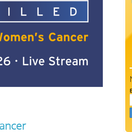
E
ancer