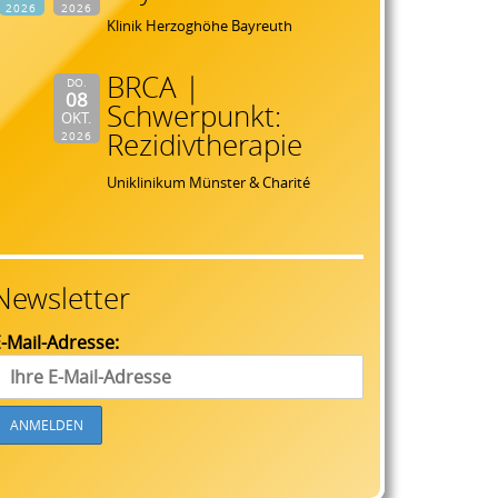
2026
2026
Klinik Herzoghöhe Bayreuth
BRCA |
DO.
08
Schwerpunkt:
OKT.
Rezidivtherapie
2026
Uniklinikum Münster & Charité
Newsletter
-Mail-Adresse: