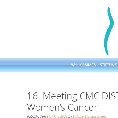
Skip
to
content
Skip
WILLKOMMEN
STIFTUNG
to
content
16. Meeting CMC DIS
Women’s Cancer
Published on
31. März 2026
by
Stiftung Eierstockkrebs