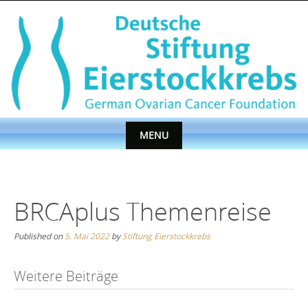
Skip
to
content
MENU
Skip
to
content
BRCAplus Themenreise
Published on
5. Mai 2022
by
Stiftung Eierstockkrebs
Post
Weitere Beiträge