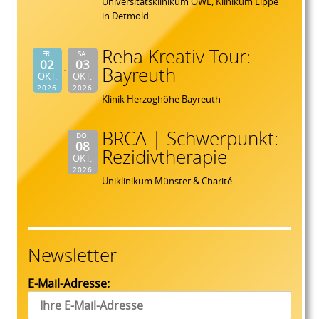
Universitätsklinikum OWL, Klinikum Lippe
in Detmold
Reha Kreativ Tour:
FR.
SA.
02
03
Bayreuth
OKT.
OKT.
2026
2026
Klinik Herzoghöhe Bayreuth
BRCA | Schwerpunkt:
DO.
08
Rezidivtherapie
OKT.
2026
Uniklinikum Münster & Charité
Newsletter
E-Mail-Adresse: