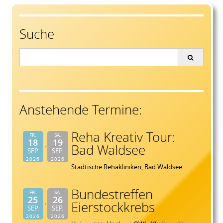
navigation
Suche
Search
for:
Anstehende Termine:
Reha Kreativ Tour:
FR.
SA.
18
19
Bad Waldsee
SEP.
SEP.
2026
2026
Städtische Rehakliniken, Bad Waldsee
Bundestreffen
FR.
SA.
25
26
Eierstockkrebs
SEP.
SEP.
2026
2026