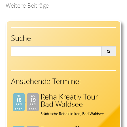
Post
Weitere Beiträge
navigation
Suche
Search
for:
Anstehende Termine:
Reha Kreativ Tour:
FR.
SA.
18
19
Bad Waldsee
SEP.
SEP.
2026
2026
Städtische Rehakliniken, Bad Waldsee