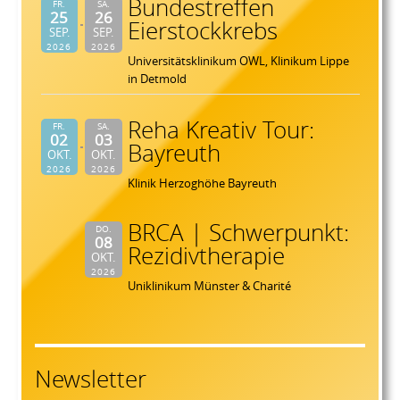
Bundestreffen
FR.
SA.
25
26
Eierstockkrebs
SEP.
SEP.
2026
2026
Universitätsklinikum OWL, Klinikum Lippe
in Detmold
Reha Kreativ Tour:
FR.
SA.
02
03
Bayreuth
OKT.
OKT.
2026
2026
Klinik Herzoghöhe Bayreuth
BRCA | Schwerpunkt:
DO.
08
Rezidivtherapie
OKT.
2026
Uniklinikum Münster & Charité
Newsletter