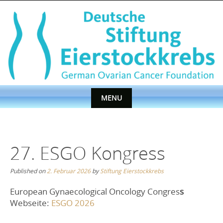
Skip
to
content
MENU
Skip
to
content
27. ESGO Kongress
Published on
2. Februar 2026
by
Stiftung Eierstockkrebs
European Gynaecological Oncology Congres
s
Webseite:
ESGO 2026