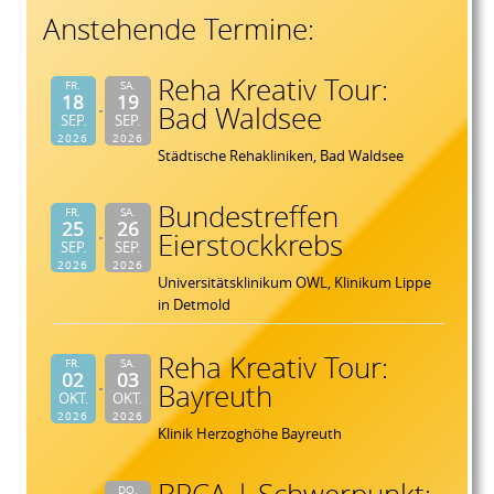
Anstehende Termine:
Reha Kreativ Tour:
FR.
SA.
18
19
Bad Waldsee
SEP.
SEP.
2026
2026
Städtische Rehakliniken, Bad Waldsee
Bundestreffen
FR.
SA.
25
26
Eierstockkrebs
SEP.
SEP.
2026
2026
Universitätsklinikum OWL, Klinikum Lippe
in Detmold
Reha Kreativ Tour:
FR.
SA.
02
03
Bayreuth
OKT.
OKT.
2026
2026
Klinik Herzoghöhe Bayreuth
DO.