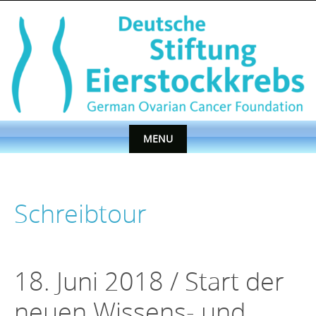
Skip
to
content
MENU
Skip
to
content
Schreibtour
18. Juni 2018 / Start der
neuen Wissens- und