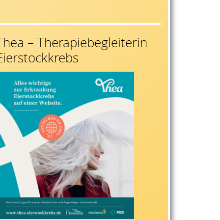
Thea – Therapiebegleiterin
Eierstockkrebs