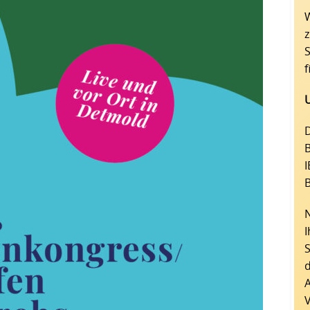
W
z
f
D
B
I
d
A