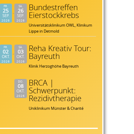
Bundestreffen
FR.
SA.
25
26
Eierstockkrebs
SEP.
SEP.
2026
2026
Universitätsklinikum OWL, Klinikum
Lippe in Detmold
Reha Kreativ Tour:
FR.
SA.
02
03
Bayreuth
OKT.
OKT.
2026
2026
Klinik Herzoghöhe Bayreuth
BRCA |
DO.
08
Schwerpunkt:
OKT.
Rezidivtherapie
2026
Uniklinikum Münster & Charité