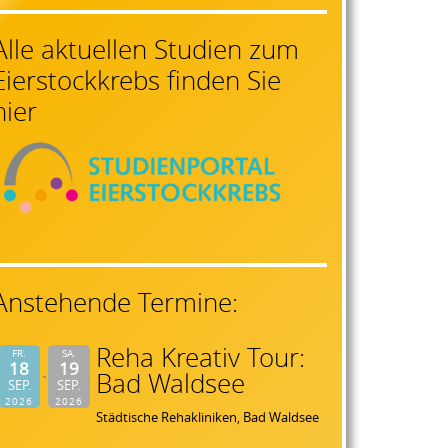
Alle aktuellen Studien zum
Eierstockkrebs finden Sie
hier
Anstehende Termine:
Reha Kreativ Tour:
FR.
SA.
18
19
Bad Waldsee
SEP.
SEP.
2026
2026
Städtische Rehakliniken, Bad Waldsee