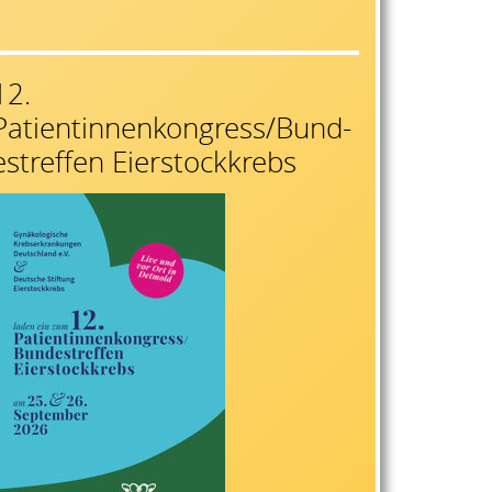
12.
Patientinnenkongress/Bund-
estreffen Eierstockkrebs