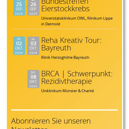
Bundestreffen
25
26
Eierstockkrebs
SEP.
SEP.
2026
2026
Universitätsklinikum OWL, Klinikum Lippe
in Detmold
Reha Kreativ Tour:
FR.
SA.
02
03
Bayreuth
OKT.
OKT.
2026
2026
Klinik Herzoghöhe Bayreuth
BRCA | Schwerpunkt:
DO.
08
Rezidivtherapie
OKT.
2026
Uniklinikum Münster & Charité
Abonnieren Sie unseren