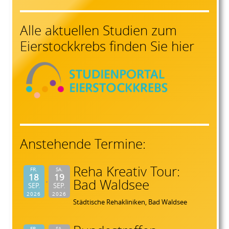
Alle aktuellen Studien zum
Eierstockkrebs finden Sie hier
Anstehende Termine:
Reha Kreativ Tour:
FR.
SA.
18
19
Bad Waldsee
SEP.
SEP.
2026
2026
Städtische Rehakliniken, Bad Waldsee
FR.
SA.