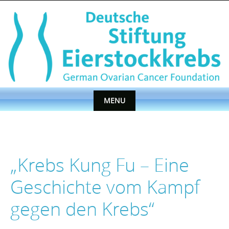
Skip
to
content
MENU
Skip
to
content
„Krebs Kung Fu – Eine
Geschichte vom Kampf
gegen den Krebs“