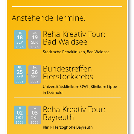
Anstehende Termine:
Reha Kreativ Tour:
FR.
SA.
18
19
Bad Waldsee
SEP.
SEP.
2026
2026
Städtische Rehakliniken, Bad Waldsee
Bundestreffen
FR.
SA.
25
26
Eierstockkrebs
SEP.
SEP.
2026
2026
Universitätsklinikum OWL, Klinikum Lippe
in Detmold
Reha Kreativ Tour:
FR.
SA.
02
03
Bayreuth
OKT.
OKT.
2026
2026
Klinik Herzoghöhe Bayreuth