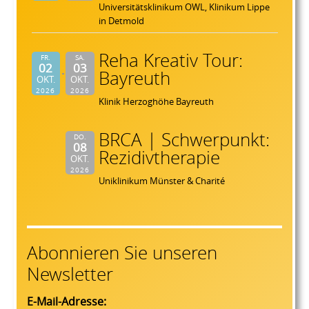
Universitätsklinikum OWL, Klinikum Lippe
in Detmold
Reha Kreativ Tour:
FR.
SA.
02
03
Bayreuth
OKT.
OKT.
2026
2026
Klinik Herzoghöhe Bayreuth
BRCA | Schwerpunkt:
DO.
08
Rezidivtherapie
OKT.
2026
Uniklinikum Münster & Charité
Abonnieren Sie unseren
Newsletter
E-Mail-Adresse: