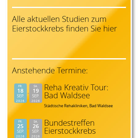
Alle aktuellen Studien zum
Eierstockkrebs finden Sie hier
Anstehende Termine:
Reha Kreativ Tour:
FR.
SA.
18
19
Bad Waldsee
SEP.
SEP.
2026
2026
Städtische Rehakliniken, Bad Waldsee
Bundestreffen
FR.
SA.
25
26
Eierstockkrebs
SEP.
SEP.
2026
2026