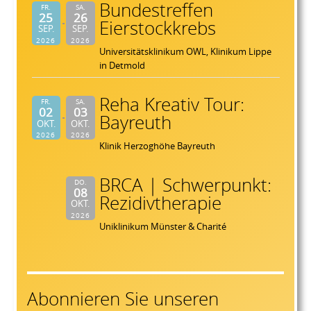
Bundestreffen
FR.
SA.
25
26
Eierstockkrebs
SEP.
SEP.
2026
2026
Universitätsklinikum OWL, Klinikum Lippe
in Detmold
Reha Kreativ Tour:
FR.
SA.
02
03
Bayreuth
OKT.
OKT.
2026
2026
Klinik Herzoghöhe Bayreuth
BRCA | Schwerpunkt:
DO.
08
Rezidivtherapie
OKT.
2026
Uniklinikum Münster & Charité
Abonnieren Sie unseren