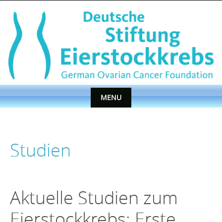
Skip
to
content
MENU
Skip
to
content
Studien
Aktuelle Studien zum
Eierstockkrebs: Erste