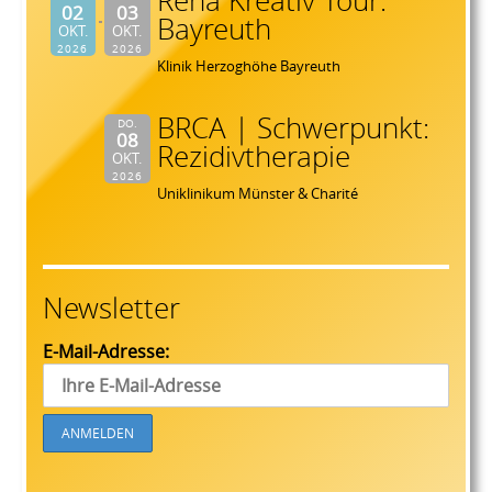
Reha Kreativ Tour:
02
03
Bayreuth
OKT.
OKT.
2026
2026
Klinik Herzoghöhe Bayreuth
BRCA | Schwerpunkt:
DO.
08
Rezidivtherapie
OKT.
2026
Uniklinikum Münster & Charité
Newsletter
E-Mail-Adresse: