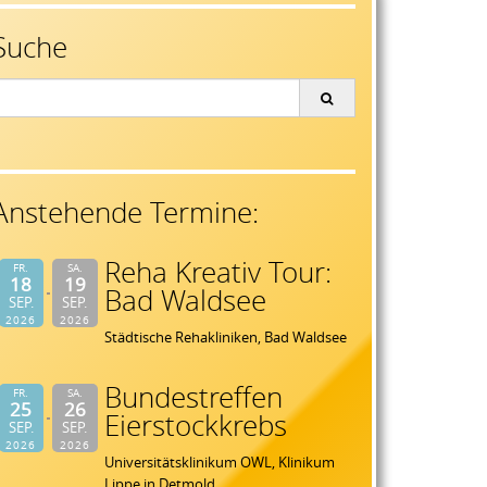
Suche
earch
or:
Anstehende Termine:
Reha Kreativ Tour:
FR.
SA.
18
19
Bad Waldsee
SEP.
SEP.
2026
2026
Städtische Rehakliniken, Bad Waldsee
Bundestreffen
FR.
SA.
25
26
Eierstockkrebs
SEP.
SEP.
2026
2026
Universitätsklinikum OWL, Klinikum
Lippe in Detmold