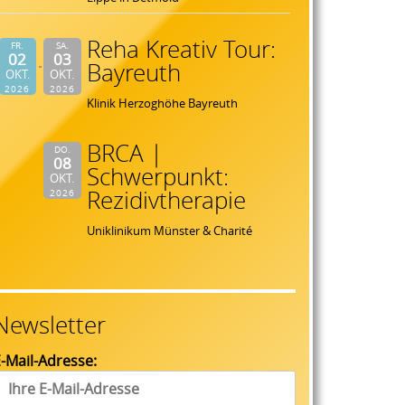
Reha Kreativ Tour:
FR.
SA.
02
03
Bayreuth
OKT.
OKT.
2026
2026
Klinik Herzoghöhe Bayreuth
BRCA |
DO.
08
Schwerpunkt:
OKT.
Rezidivtherapie
2026
Uniklinikum Münster & Charité
Newsletter
-Mail-Adresse: