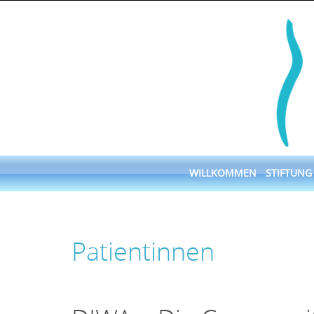
Skip
to
content
Skip
WILLKOMMEN
STIFTUNG
to
content
Patientinnen