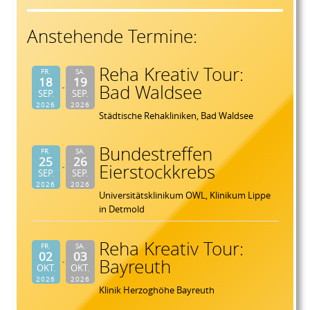
Anstehende Termine:
Reha Kreativ Tour:
FR.
SA.
18
19
Bad Waldsee
SEP.
SEP.
2026
2026
Städtische Rehakliniken, Bad Waldsee
Bundestreffen
FR.
SA.
25
26
Eierstockkrebs
SEP.
SEP.
2026
2026
Universitätsklinikum OWL, Klinikum Lippe
in Detmold
Reha Kreativ Tour:
FR.
SA.
02
03
Bayreuth
OKT.
OKT.
2026
2026
Klinik Herzoghöhe Bayreuth