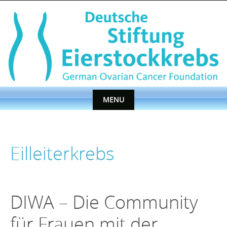
Skip
to
content
MENU
Skip
to
content
Eilleiterkrebs
DIWA – Die Community
für Frauen mit der