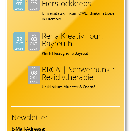
Eierstockkrebs
SEP.
SEP.
2026
2026
Universitätsklinikum OWL, Klinikum Lippe
in Detmold
Reha Kreativ Tour:
FR.
SA.
02
03
Bayreuth
OKT.
OKT.
2026
2026
Klinik Herzoghöhe Bayreuth
BRCA | Schwerpunkt:
DO.
08
Rezidivtherapie
OKT.
2026
Uniklinikum Münster & Charité
Newsletter
E-Mail-Adresse: