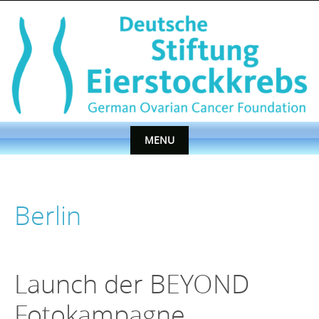
Skip
to
content
MENU
Skip
to
content
Berlin
Launch der BEYOND
Fotokampagne