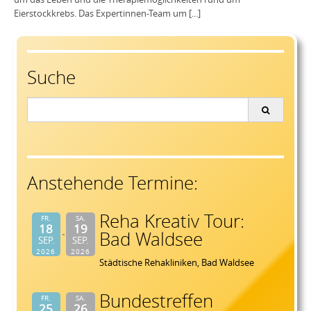
Eierstockkrebs. Das Expertinnen-Team um [...]
Suche
Search
for:
Anstehende Termine:
Reha Kreativ Tour:
FR.
SA.
18
19
Bad Waldsee
SEP.
SEP.
2026
2026
Städtische Rehakliniken, Bad Waldsee
Bundestreffen
FR.
SA.
25
26