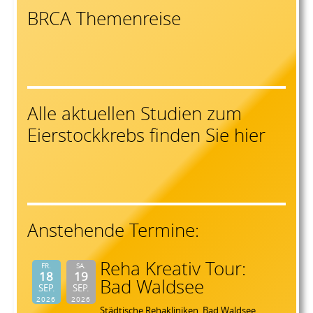
BRCA Themenreise
Alle aktuellen Studien zum
Eierstockkrebs finden Sie hier
Anstehende Termine:
Reha Kreativ Tour:
FR.
SA.
18
19
Bad Waldsee
SEP.
SEP.
2026
2026
Städtische Rehakliniken, Bad Waldsee