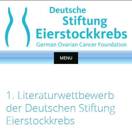
Skip
to
content
MENU
Skip
to
content
1. Literaturwettbewerb
der Deutschen Stiftung
Eierstockkrebs