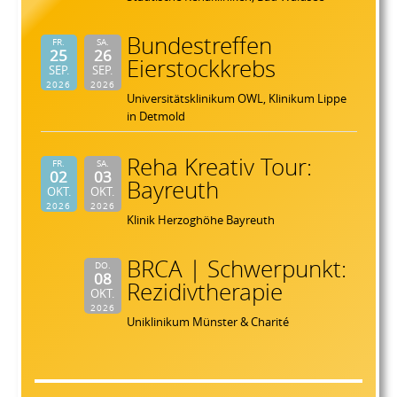
Bundestreffen
FR.
SA.
25
26
Eierstockkrebs
SEP.
SEP.
2026
2026
Universitätsklinikum OWL, Klinikum Lippe
in Detmold
Reha Kreativ Tour:
FR.
SA.
02
03
Bayreuth
OKT.
OKT.
2026
2026
Klinik Herzoghöhe Bayreuth
BRCA | Schwerpunkt:
DO.
08
Rezidivtherapie
OKT.
2026
Uniklinikum Münster & Charité