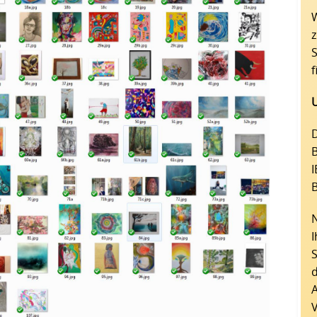
W
z
f
D
B
I
d
A