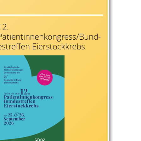
12.
Patientinnenkongress/Bund-
estreffen Eierstockkrebs