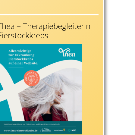
Thea – Therapiebegleiterin
Eierstockkrebs