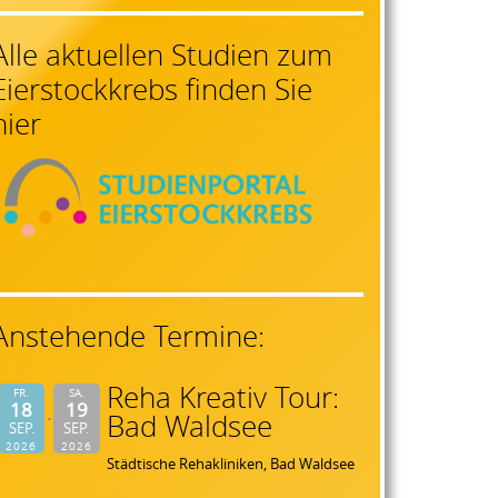
Alle aktuellen Studien zum
Eierstockkrebs finden Sie
hier
Anstehende Termine:
Reha Kreativ Tour:
FR.
SA.
18
19
Bad Waldsee
SEP.
SEP.
2026
2026
Städtische Rehakliniken, Bad Waldsee