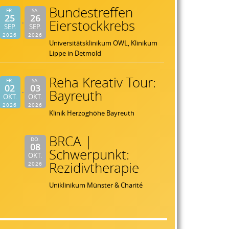
Bundestreffen
FR.
SA.
25
26
Eierstockkrebs
SEP.
SEP.
2026
2026
Universitätsklinikum OWL, Klinikum
Lippe in Detmold
Reha Kreativ Tour:
FR.
SA.
02
03
Bayreuth
OKT.
OKT.
2026
2026
Klinik Herzoghöhe Bayreuth
BRCA |
DO.
08
Schwerpunkt:
OKT.
Rezidivtherapie
2026
Uniklinikum Münster & Charité