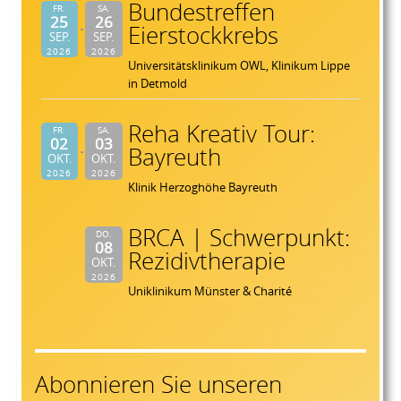
Bundestreffen
FR.
SA.
25
26
Eierstockkrebs
SEP.
SEP.
2026
2026
Universitätsklinikum OWL, Klinikum Lippe
in Detmold
Reha Kreativ Tour:
FR.
SA.
02
03
Bayreuth
OKT.
OKT.
2026
2026
Klinik Herzoghöhe Bayreuth
BRCA | Schwerpunkt:
DO.
08
Rezidivtherapie
OKT.
2026
Uniklinikum Münster & Charité
Abonnieren Sie unseren