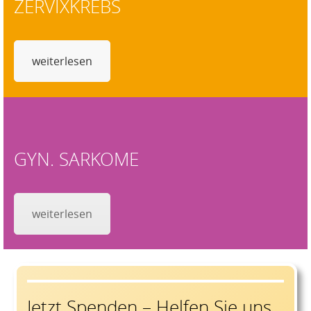
ZERVIXKREBS
weiterlesen
GYN. SARKOME
weiterlesen
Jetzt Spenden – Helfen Sie uns