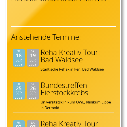
Anstehende Termine:
Reha Kreativ Tour:
FR.
SA.
18
19
Bad Waldsee
SEP.
SEP.
2026
2026
Städtische Rehakliniken, Bad Waldsee
Bundestreffen
FR.
SA.
25
26
Eierstockkrebs
SEP.
SEP.
2026
2026
Universitätsklinikum OWL, Klinikum Lippe
in Detmold
Reha Kreativ Tour:
FR.
SA.
02
03