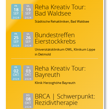
Reha Kreativ Tour:
FR.
SA.
18
19
Bad Waldsee
SEP.
SEP.
2026
2026
Städtische Rehakliniken, Bad Waldsee
Bundestreffen
FR.
SA.
25
26
Eierstockkrebs
SEP.
SEP.
2026
2026
Universitätsklinikum OWL, Klinikum Lippe
in Detmold
Reha Kreativ Tour:
FR.
SA.
02
03
Bayreuth
OKT.
OKT.
2026
2026
Klinik Herzoghöhe Bayreuth
BRCA | Schwerpunkt:
DO.
08
Rezidivtherapie
OKT.
2026