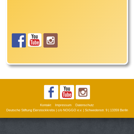
Kontakt
Impressum
Datenschutz
Deutsche Stiftung Eierstockkrebs | c/o NOGGO e.v. | Schwedenstr. 9 | 13359 Berlin