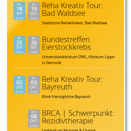
Reha Kreativ Tour:
FR.
SA.
18
19
Bad Waldsee
SEP.
SEP.
2026
2026
Städtische Rehakliniken, Bad Waldsee
Bundestreffen
FR.
SA.
25
26
Eierstockkrebs
SEP.
SEP.
2026
2026
Universitätsklinikum OWL, Klinikum Lippe
in Detmold
Reha Kreativ Tour:
FR.
SA.
02
03
Bayreuth
OKT.
OKT.
2026
2026
Klinik Herzoghöhe Bayreuth
BRCA | Schwerpunkt:
DO.
08
Rezidivtherapie
OKT.
2026
Uniklinikum Münster & Charité