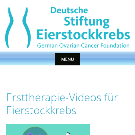
Skip
to
content
MENU
Skip
to
content
Ersttherapie-Videos für
Eierstockkrebs