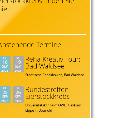
Eierstockkrebs finden Sie
hier
Anstehende Termine:
Reha Kreativ Tour:
FR.
SA.
18
19
Bad Waldsee
SEP.
SEP.
2026
2026
Städtische Rehakliniken, Bad Waldsee
Bundestreffen
FR.
SA.
25
26
Eierstockkrebs
SEP.
SEP.
2026
2026
Universitätsklinikum OWL, Klinikum
Lippe in Detmold