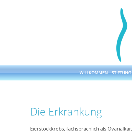
Skip
to
content
Skip
WILLKOMMEN
STIFTUNG
to
content
Die Erkrankung
Eierstockkrebs, fachsprachlich als Ovarialka