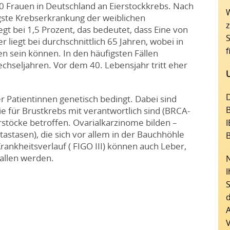
00 Frauen in Deutschland an Eierstockkrebs. Nach
W
igste Krebserkrankung der weiblichen
z
gt bei 1,5 Prozent, das bedeutet, dass Eine von
 liegt bei durchschnittlich 65 Jahren, wobei in
f
en sein können. In den häufigsten Fällen
chseljahren. Vor dem 40. Lebensjahr tritt eher
D
er Patientinnen genetisch bedingt. Dabei sind
B
e für Brustkrebs mit verantwortlich sind (BRCA-
erstöcke betroffen. Ovarialkarzinome bilden –
astasen), die sich vor allem in der Bauchhöhle
ankheitsverlauf ( FIGO III) können auch Leber,
fallen werden.
I
d
A