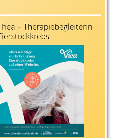
Thea – Therapiebegleiterin
Eierstockkrebs